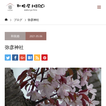
ブログ
弥彦神社
和装婚
2021.05.06
弥彦神社