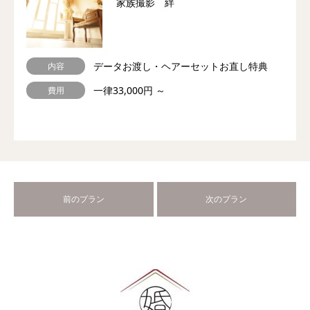
家族撮影 絆
データお渡し・ヘアーセットお直し特典
内容
一律33,000円 ～
費用
前のプラン
次のプラン