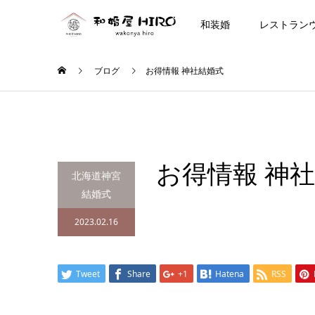
和装婚
レストラン
ブログ
お得情報 神社結婚式
お得情報 神
北海道神宮
結婚式
2023.02.16
Tweet
Share
+1
Hatena
RSS