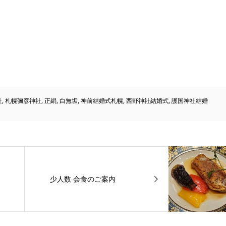
社
,
札幌彌彦神社
,
正絹
,
白無垢
,
神前結婚式札幌
,
西野神社結婚式
,
護国神社結婚
少人数 会食のご案内