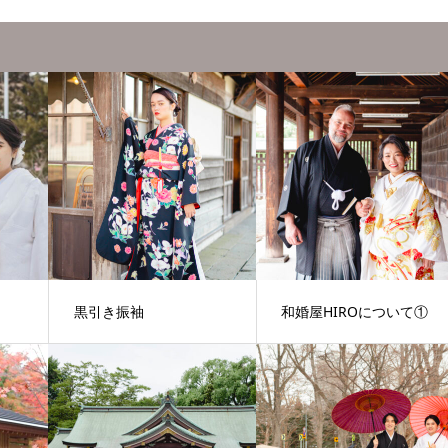
黒引き振袖
和婚屋HIROについて①