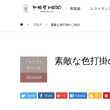
和装婚
レストラン
ブログ
素敵な色打掛のご紹介
素敵な色打掛
フォトウェ
ディング
2023.03.09
Tweet
Share
+1
Hatena
RSS