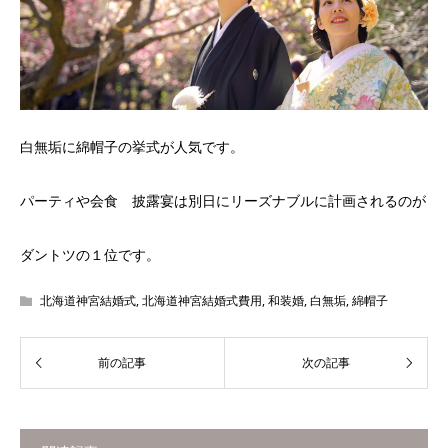
白無垢に綿帽子の挙式が人気です。
パーティや会食 披露宴は別日にリーズナブルに計画されるのが
ダントツの１位です。
北海道神宮結婚式
,
北海道神宮結婚式費用
,
和装婚
,
白無垢
,
綿帽子