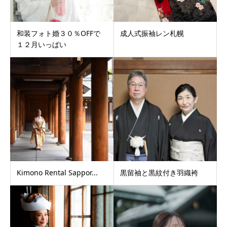
和装フォト婚３０％OFFで
成人式振袖レン札幌
１２月いっぱい
Kimono Rental Sappor...
黒留袖と黒紋付き羽織袴