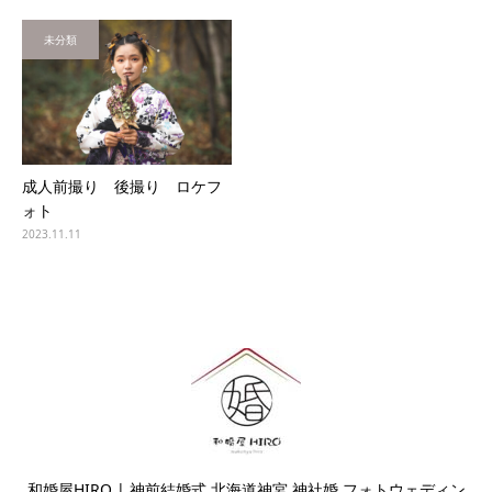
未分類
成人前撮り 後撮り ロケフ
ォト
2023.11.11
和婚屋HIRO | 神前結婚式 北海道神宮 神社婚 フォトウェディン